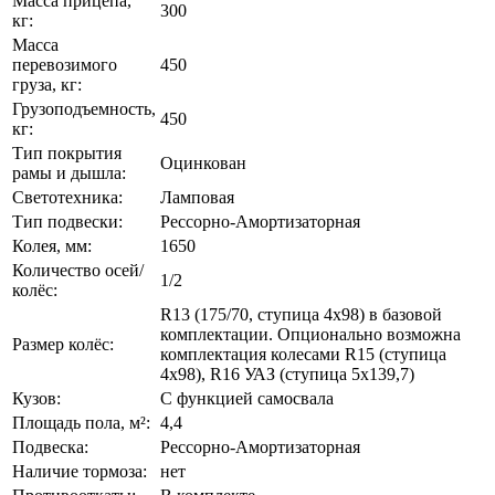
Масса прицепа,
300
кг:
Масса
перевозимого
450
груза, кг:
Грузоподъемность,
450
кг:
Тип покрытия
Оцинкован
рамы и дышла:
Светотехника:
Ламповая
Тип подвески:
Рессорно-Амортизаторная
Колея, мм:
1650
Количество осей/
1/2
колёс:
R13 (175/70, ступица 4х98) в базовой
комплектации. Опционально возможна
Размер колёс:
комплектация колесами R15 (ступица
4x98), R16 УАЗ (ступица 5x139,7)
Кузов:
С функцией самосвала
Площадь пола, м²:
4,4
Подвеска:
Рессорно-Амортизаторная
Наличие тормоза:
нет