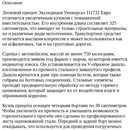
Описание
Легковой прицеп Экспедиция Универсал 111732 Евро
отличается увеличенным кузовом с повышенной
вместительностью. Его внутренняя длина составляет 325
сантиметров, что вмещает не только строительные материалы,
но и различные виды мототехники. Транспортное средство
отличается высоким клиренсом и может использоваться как
на асфальтовых, так и на грунтовых дорогах.
Сцепка с автомобилем, массой не менее 750 килограмм,
производится замком под фаркоп с шаром, на котором имеется
индикатор износа. Он устанавливается на V-образное дышло,
изготовленное из прочного стального замкнутого профиля.
Дышло крепится к раме при помощи болтов, которая также
собрана на болтовых соединениях. Стальные элементы
проходят предварительную обработку по методу горячего
цинкования, который защищает их от воздействия влаги и
образования коррозии.
Кузов прицепа оснащен четырьмя бортами по 30 сантиметров.
Чтобы увеличить их прочность и уменьшить возможность
горизонтального прогиба они сделаны из профилированного
листа оцинкованной стали. Передний и задний борт можно
откидывать, что используется для проведения погрузочных