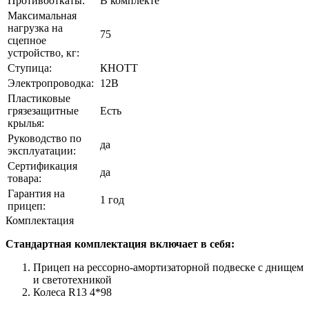
Противооткаты:
В комплекте
Максимальная
нагрузка на
75
сцепное
устройство, кг:
Ступица:
КНОТТ
Электропроводка:
12В
Пластиковые
грязезащитные
Есть
крылья:
Руководство по
да
эксплуатации:
Сертификация
да
товара:
Гарантия на
1 год
прицеп:
Комплек­тация
Стандартная комплектация включает в себя:
Прицеп на рессорно-амортизаторной подвеске с днищем
и светотехникой
Колеса R13 4*98