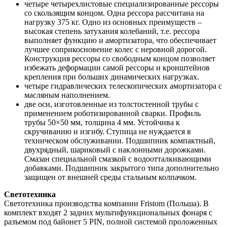
четыре четырехлистовые специализированные рессоры
со скользящим концом. Одна рессора рассчитана на
нагрузку 375 кг. Одно из основных преимуществ –
высокая степень затухания колебаний, т.е. рессора
выполняет функцию и амортизатора, что обеспечивает
лучшее соприкосновение колес с неровной дорогой.
Конструкция рессоры со свободным концом позволяет
избежать деформации самой рессоры и кронштейнов
крепления при больших динамических нагрузках.
четыре гидравлических телескопических амортизатора с
масляным наполнением.
две оси, изготовленные из толстостенной трубы с
применением роботизированной сварки. Профиль
трубы 50×50 мм, толщина 4 мм. Устойчива к
скручиванию и изгибу. Ступица не нуждается в
техническом обслуживании. Подшипник компактный,
двухрядный, шариковый с наклонными дорожками.
Смазан специальной смазкой с водоотталкивающими
добавками. Подшипник закрытого типа дополнительно
защищен от внешней среды стальным колпачком.
Светотехника
Светотехника производства компании Fristom (Польша). В
комплект входят 2 задних мультифункциональных фонаря с
разъемом под байонет 5 PIN, полной cистемой проложенных