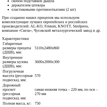
скобой подставкой дышла
держателем штекера
пластиковыми противооткатами (2 шт)
При создании наших прицепов мы используем
комплектующие лучших европейских и российских
производителей: AL-KO, Fristom, KNOTT, Steelpress,
компания «Свеза», Чусовской металлургический завод и др.
Характе­ристики
Габаритные
размеры прицепа
5110x2480x860
(ДШВ), мм:
Внутренние
размеры кузова
3600x2000x300
(ДШВ), мм:
Погрузочная
высота (рессорная
570
подвеска), мм:
Дорожный
просвет
самая нижняя точка – 220 мм, по оси –
(рессорная
270 мм
подвеска), мм:
Полная масса, кг:
750