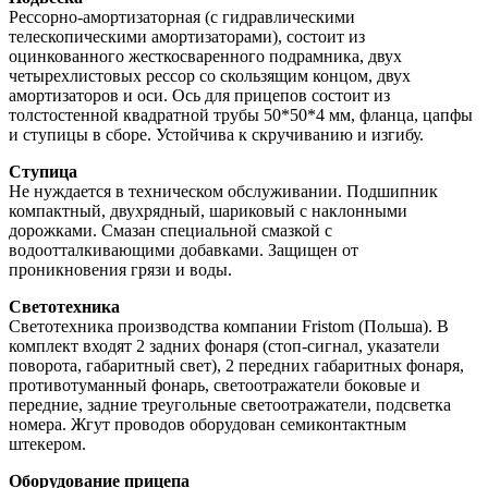
Рессорно-амортизаторная (с гидравлическими
телескопическими амортизаторами), состоит из
оцинкованного жесткосваренного подрамника, двух
четырехлистовых рессор со скользящим концом, двух
амортизаторов и оси. Ось для прицепов состоит из
толстостенной квадратной трубы 50*50*4 мм, фланца, цапфы
и ступицы в сборе. Устойчива к скручиванию и изгибу.
Ступица
Не нуждается в техническом обслуживании. Подшипник
компактный, двухрядный, шариковый с наклонными
дорожками. Смазан специальной смазкой с
водоотталкивающими добавками. Защищен от
проникновения грязи и воды.
Светотехника
Светотехника производства компании Fristom (Польша). В
комплект входят 2 задних фонаря (стоп-сигнал, указатели
поворота, габаритный свет), 2 передних габаритных фонаря,
противотуманный фонарь, светоотражатели боковые и
передние, задние треугольные светоотражатели, подсветка
номера. Жгут проводов оборудован семиконтактным
штекером.
Оборудование прицепа