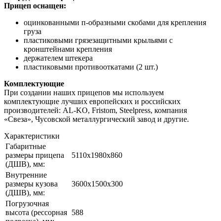
Прицеп оснащен:
оцинкованными п-образными скобами для крепления
груза
пластиковыми грязезащитными крыльями с
кронштейнами крепления
держателем штекера
пластиковыми противооткатами (2 шт.)
Комплектующие
При создании наших прицепов мы используем
комплектующие лучших европейских и российских
производителей: AL-KO, Fristom, Steelpress, компания
«Свеза», Чусовской металлургический завод и другие.
Характе­ристики
Габаритные
размеры прицепа
5110x1980x860
(ДШВ), мм:
Внутренние
размеры кузова
3600x1500x300
(ДШВ), мм:
Погрузочная
высота (рессорная
588