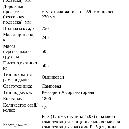
подвеска), мм:
Дорожный
просвет
самая нижняя точка – 220 мм, по оси –
(рессорная
270 мм
подвеска), мм:
Полная масса, кг:
750
Масса прицепа,
245
кг:
Масса
перевозимого
505
груза, кг:
Грузоподъемность,
505
кг:
Тип покрытия
Оцинкован
рамы и дышла:
Светотехника:
Ламповая
Тип подвески:
Рессорно-Амортизаторная
Колея, мм:
1800
Количество осей/
1/2
колёс:
R13 (175/70, ступица 4х98) в базовой
комплектации. Опционально возможна
Размер колёс:
комплектация колесами R15 (ступица